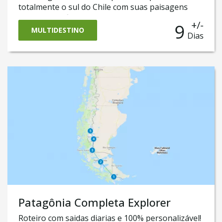
totalmente o sul do Chile com suas paisagens
cinematógraficas. Você viverá uma experiência
+/-
9
inesquecível em Torres del Paine, considerada a
MULTIDESTINO
Dias
oitava maravilha do mundo, além de conhecer
outros atrativos nas proximidades de Puerto
Natales e claro, a capital chilena Santiago. Code
of conduct for Responsible Tourism
Patagônia Completa Explorer
Roteiro com saidas diarias e 100% personalizável!