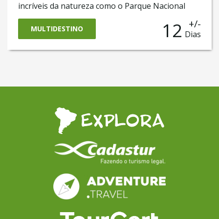
incríveis da natureza como o Parque Nacional
Torres del Paine, e o famoso Glaciar Perito
+/-
12
Moreno e Ushuaia, no fim do mundo. E ainda vai
MULTIDESTINO
Dias
ter uma incrível experiência em El Chaltén, a
capital mundial do trekking com seu monte Fitz
Roy e a Laguna del Desierto.