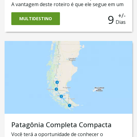
A vantagem deste roteiro é que ele segue em um
ritmo mais tranquilo e com dias livres en Ushuaia
+/-
9
e Puerto Natales, onde você pode escolher se
MULTIDESTINO
Dias
quer passar os dias por conta própria ou
contratar atividades de aventura opcionais
conosco. Você que define seu próprio ritmo! Você
terá a oportunidade de conhecer o fascinante
Parque Nacional Torres del Paine, e o famoso
Glaciar Perito Moreno e Ushuaia, no fim do
mundo.
Patagônia Completa Compacta
Você terá a oportunidade de conhecer o