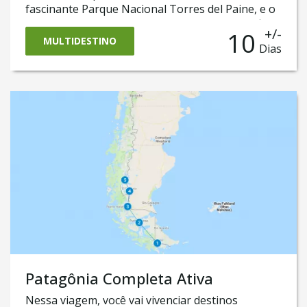
fascinante Parque Nacional Torres del Paine, e o
famoso Glaciar Perito Moreno e Ushuaia, no fim
+/-
10
do mundo. Viajar neste roteiro é desfrutar
MULTIDESTINO
Dias
cenários paradisíacos na ponta sul da América do
Sul, é explorar paisagens na Cordillera dos Andes,
geleiras gigantescas e planícies que se estendem
até o horizonte.
Patagônia Completa Ativa
Nessa viagem, você vai vivenciar destinos