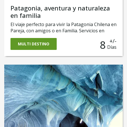
Patagonia, aventura y naturaleza
en familia
El viaje perfecto para vivir la Patagonia Chilena en
Pareja, con amigos o en Familia. Servicios en
privado, programa todo incluido con excursiones
+/-
8
a elección en Torres del Paine, visitas a los
MULTI DESTINO
Días
principales sitios de interés en Punta Arenas,
navegación por el estrecho de Magallanes y una
experiencia inolvidable de avistamiento de
Ballenas y fauna Marina. El programa perfecto
para vivir la Patagonia en unos pocos pero
intensos días. Ten siempre en cuenta el Código
del Turista Responsable