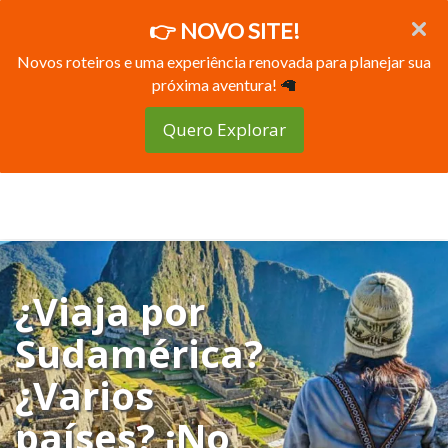
👉 NOVO SITE!
Novos roteiros e uma experiência renovada para planejar sua
próxima aventura!
🦙
Quero Explorar
¿Viaja por
Sudamérica?
¿Varios
países? ¡No