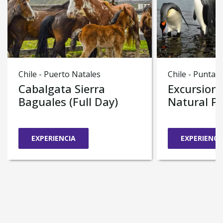
Chile - Puerto Natales
Chile - Punta 
Cabalgata Sierra
Excursion 
Baguales (Full Day)
Natural P
EXPERIENCIA
EXPERIENCI