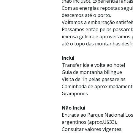
(não incluso). Experiência fantá
Com as energias repostas segu
descemos até o porto.
Voltamos a embarcação satisfei
Passamos então pelas passarela
imensa geleira e aproveitamos 
até o topo das montanhas desf
Inclui
Transfer ida e volta ao hotel
Guia de montanha bilingue
Visita de 1h pelas passarelas
Caminhada de aproximadamente 
Grampones
Não Inclui
Entrada ao Parque Nacional Lo
argentinos (aprox.U$33).
Consultar valores vigentes.