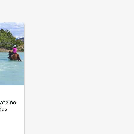
fate no
das