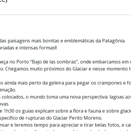
das paisagens mais bonitas e emblemáticas da Patagônia.
riadas e intensas formas!!
omeça no Porto “Bajo de las sombras”, onde embarcamos em
co. Chegamos muito próximos do Glaciar e nesse momento t
o ainda mais perto da geleira para pegar os crampones e f
ximação.
s colocados, o mundo toma uma nova perspectiva: lagoas az
ovas.
 1h30 os guias explicam sobre a flora e fauna e sobre glacio
pecífico de rupturas do Glaciar Perito Moreno.
sar e teremos tempo para apreciar e tirar belas fotos, e c