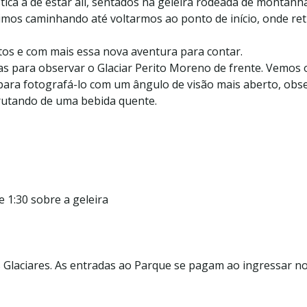
stica a de estar ali, sentados na geleira rodeada de montanh
imos caminhando até voltarmos ao ponto de início, onde r
tos e com mais essa nova aventura para contar.
s para observar o Glaciar Perito Moreno de frente. Vemos o
para fotografá-lo com um ângulo de visão mais aberto, obs
rutando de uma bebida quente.
1:30 sobre a geleira
s Glaciares. As entradas ao Parque se pagam ao ingressar