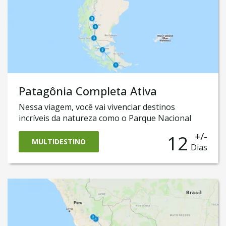
Patagônia Completa Ativa
Nessa viagem, você vai vivenciar destinos
incríveis da natureza como o Parque Nacional
Torres del Paine, e o famoso Glaciar Perito
+/-
12
Moreno e Ushuaia, no fim do mundo. E ainda vai
MULTIDESTINO
Dias
ter uma incrível experiência em El Chaltén, a
capital mundial do trekking com seu monte Fitz
Roy e a Laguna del Desierto.