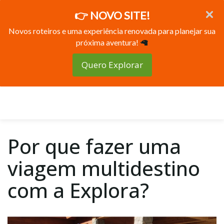
👉 NOVO SITE!
Novos roteiros e uma experiência renovada para planejar sua
próxima aventura!
🦙
Quero Explorar
Por que fazer uma
viagem multidestino
com a Explora?