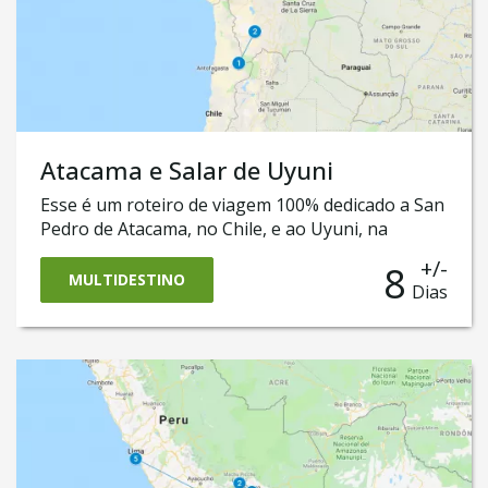
Atacama e Salar de Uyuni
Esse é um roteiro de viagem 100% dedicado a San
Pedro de Atacama, no Chile, e ao Uyuni, na
Bolívia. Ele o levará a conhecer a cidade de San
+/-
8
Pedro do Atacama, onde será possível conhecer o
MULTIDESTINO
Dias
magnífico Deserto do Atacama como as famosas
Lagunas Altiplanas. Também nele, você vai cruzar
a fronteira até a Bolívia para vivenciar a aventura
do famoso e surpreendente Salar de Uyuni