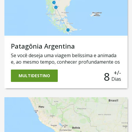
Patagônia Argentina
Se você deseja uma viagem belíssima e animada
e, ao mesmo tempo, conhecer profundamente os
principais atrativos da Patagônia Argentina,
+/-
8
optou pelo pacote ideal. Você terá a
MULTIDESTINO
Dias
oportunidade de viver uma experiência
inesquecível em El Chaltén, a capital mundial do
Trekking, com seu monte Fitz Roy, além de
conhecer o famoso Glaciar Perito Moreno e
Ushuaia, no fim do mundo.