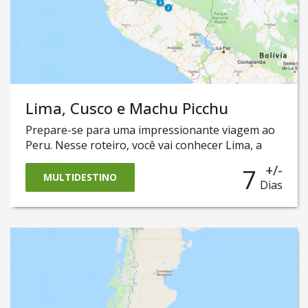
Lima, Cusco e Machu Picchu
Prepare-se para uma impressionante viagem ao
Peru. Nesse roteiro, você vai conhecer Lima, a
belíssima capital com sua deliciosa e premiada
+/-
7
gastronomia, Cusco, uma cidade colonial que foi a
MULTIDESTINO
Dias
sede do império Inca, as belíssimas as paisagens
do Vale Sagrado e o ponto mais esperado da
viagem: as majestosas ruínas da cidade perdida
de Machu Picchu.