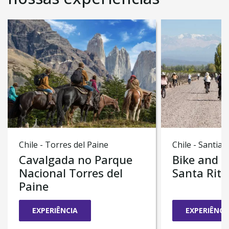
mundialmente conhecido Deserto do Atacama.
Chile - Torres del Paine
Chile - Santiag
Cavalgada no Parque
Bike and W
Nacional Torres del
Santa Rita
Paine
EXPERIÊNCIA
EXPERIÊNCI