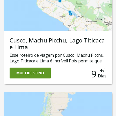
Cusco, Machu Picchu, Lago Titicaca
e Lima
Esse roteiro de viagem por Cusco, Machu Picchu,
Lago Titicaca e Lima é incrível! Pois permite que
você conheça o melhor da cidade de Cusco, seu
+/-
9
Vale Sagrado e as majestosas ruínas da cidade
MULTIDESTINO
Dias
perdida de Machu Picchu. Esse tour de nove dias
também passa por Puno, uma cidade que fica às
margens do famoso e maravilhoso Lago Titicaca.
E para fechar com chave de ouro, chegamos a
Lima, a capital peruana que, entre outras
atrações, tem hoje uma das mais prestigiadas
gastronomias do mundo!