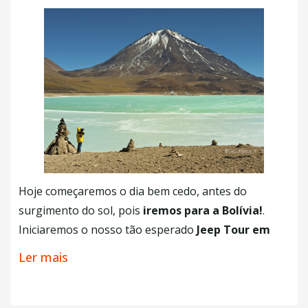
maravilhosos vinhos de produção Chilena
, com a
Pode interessar a você
delicadeza do pôr do sol do Atacama. Um final de
Deserto do Atacama: Tudo o que você deve saber
tarde pra contemplar uma linda paleta de cores em
antes de viajar
um momento único.
+ Café da Manhã
+ Café da Manhã
+ Almoço
Hoje começaremos o dia bem cedo, antes do
surgimento do sol, pois
iremos para a Bolívia!
.
Iniciaremos o nosso tão esperado
Jeep Tour em
direção ao Salar de Uyuni!
Você vai compartilhar
Ler mais
essa aventura em um jeep com capacidade para até
6 viajantes.
O motorista do Jeep é um nativo
com
o qual você poderá trocar experiências e ouvir