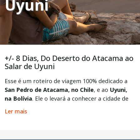
Uyuni
+/- 8 Dias, Do Deserto do Atacama ao
Salar de Uyuni
Esse é um roteiro de viagem 100% dedicado a
San Pedro de Atacama, no Chile
, e ao
Uyuni,
na Bolívia
. Ele o levará a conhecer a cidade de
San Pedro do Atacama, onde será possível
Ler mais
conhecer o magnífico
Deserto do Atacama
como as famosas
Lagunas Altiplanas
. Também
nele, você vai cruzar a fronteira até a Bolívia