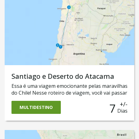
Santiago e Deserto do Atacama
Essa é uma viagem emocionante pelas maravilhas
do Chile! Nesse roteiro de viagem, você vai passar
pela sua capital, Santiago, e vinhedos mais
+/-
7
espetaculares da região. Em seguida, vai cruzar a
MULTIDESTINO
Dias
Cordilheira dos Andes até chegar em San Pedro
de Atacama, um dos principais destinos do país,
onde visitaremos os mais importantes atrativos
da região.