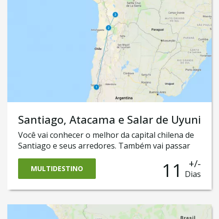
onde você poderá admirar o mundialmente
conhecido Deserto do Atacama, no Chile.
Santiago, Atacama e Salar de Uyuni
Você vai conhecer o melhor da capital chilena de
Santiago e seus arredores. Também vai passar
uns dias em San Pedro do Atacama, onde vai
+/-
11
conhecer as majestosas paisagens desérticas. E,
MULTIDESTINO
Dias
para fechar com chave de ouro, também vai
cruzar a fronteira até a Bolívia para ter uma
experiência única no surpreendente deserto de
sal da Bolívia, o Salar de Uyuni! Code of conduct