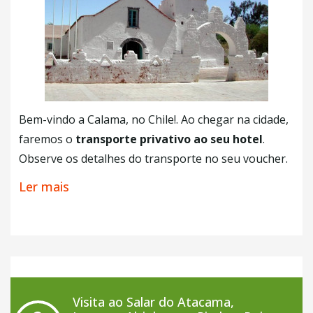
Bem-vindo a Calama, no Chile!. Ao chegar na cidade,
faremos o
transporte privativo ao seu hotel
.
Observe os detalhes do transporte no seu voucher.
A Cidade de
San Pedro do Atacama se encontra no
Ler mais
norte do Chile
e é bastante conhecido por ser a
area desertica mais alta e seca de todo o planeta.
Sua área encontra-se a 2.440 metros acima do nível
do mar. Quando alguém lhe disser que as paisagens
que se encontram no Atacama é diferente de tudo já
visto, acredite!.
O resto do dia sera livre
para que
Visita ao Salar do Atacama,