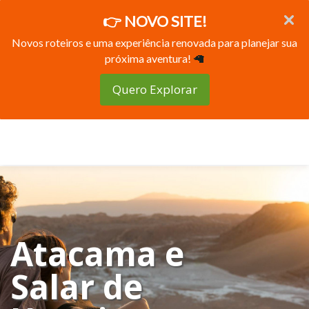
👉 NOVO SITE!
Novos roteiros e uma experiência renovada para planejar sua
próxima aventura!
🦙
Quero Explorar
Atacama e
Salar de