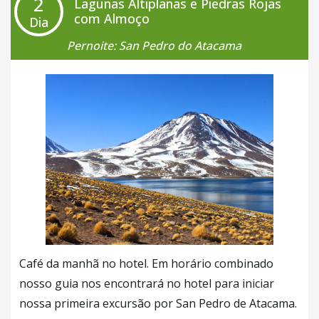
2
você possa disfrutar da ciudade do seu jeito.
Lagunas Altiplanas e Piedras Rojas
com Almoço
Dia
Pernoite: San Pedro do Atacama
Café da manhã no hotel. Em horário combinado
nosso guia nos encontrará no hotel para iniciar
nossa primeira excursão por San Pedro de Atacama.