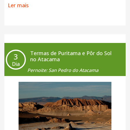
A primeira parada é no
Salar do Atacama
o maior
Ler mais
do Chile e o terceiro maior do mundo. Vamos à
nossa excursão rumo às
Lagunas de Munique e
Miscanti (Lagunas Altiplanicas)
, que se
encontram dentro do
Parque Nacional Los
Flamencos
. O Parque possui esse curioso nome
devido à grande quantidade dessas aves que
Termas de Puritama e Pôr do Sol
3
habitam o local. Quando chegarmos, veremos o
no Atacama
Dia
incrível azul que são essas lagoas! Elas são assim,
Pernoite: San Pedro do Atacama
azuladas, devido ao degelo dos vulcões, que nos
deixou essa vista inesquecível. Durante o dia,
faremos uma
parada para o almoço, que já está
incluído.
O retorno ao hotel será feito no final da tarde,
restante do dia livre!