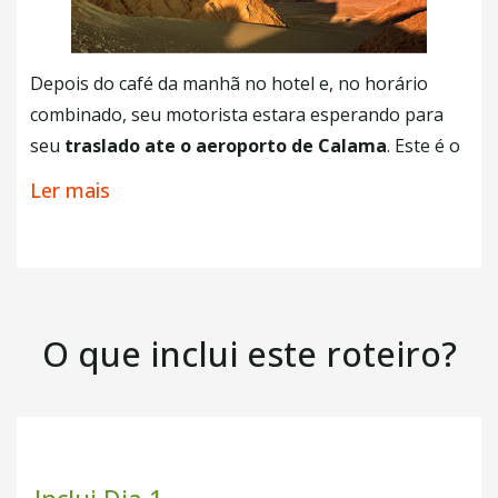
Essa atividade poderá ser contratada de maneira
opcional no próprio lugar, já que dependerá muito
das condições climáticas durante sua estadia.
Depois do café da manhã no hotel e, no horário
combinado, seu motorista estara esperando para
+ Café da Manhã
seu
traslado ate o aeroporto de Calama
. Este é o
fim dos nossos serviços. Se quiser,
poderá
Ler mais
estender sua aventura
. Contate um agente
Explora e personlize seu roteiro sob medida.
+ Café da Manhã
O que inclui este roteiro?