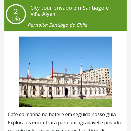
arquitetura, nas praças, e em toda sua extensão!
City tour privado em Santiago e
2
Hoje o dia é livre para você se ambientar.
Viña Alyan
Dia
Pernoite: Santiago do Chile
Dica:
A noite, uma boa pedida é ir para o bairro
Bella Vista, onde se encontram uma variedade de
restaurantes e bares com música ao vivo em um
ambiente muito animado. Para fazer compras, vá
ao shopping Parque Arauco ou ao Costanera
Center (esse é o mais moderno da cidade, situado
no edifício mais alto de todo o Hemisfério Sul).
Café da manhã no hotel e em seguida nosso guia
Explora os encontrará para um agradável e privado
passeio pelos principais pontos turísticos de