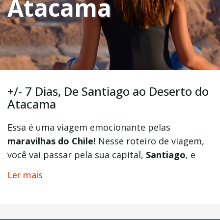
Atacama
+/- 7 Dias, De Santiago ao Deserto do
Atacama
Essa é uma viagem emocionante pelas
maravilhas do Chile!
Nesse roteiro de viagem,
você vai passar pela sua capital,
Santiago
, e
vinhedos
mais espetaculares da região. Em
Ler mais
seguida, vai cruzar a
Cordilheira dos Andes
até
chegar em
San Pedro de Atacama
, um dos
principais destinos do país, onde visitaremos os