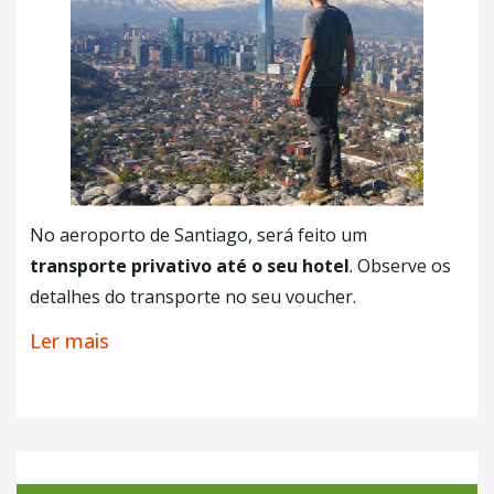
No aeroporto de Santiago, será feito um
transporte privativo até o seu hotel
. Observe os
detalhes do transporte no seu voucher.
Você ficará hospedado em um dos bairros mais
Ler mais
charmosos e bem-estruturado da metrópole. Você
vai ver,
Santiago é uma cidade moderna
,
cosmopolita que está entres as mais desenvolvidas
da América do Sul. Conta com diversos centros
comerciais e une o moderno com o histórico, em sua