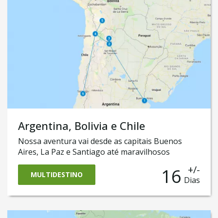
Paz e também o incrível Salar de Uyuni, um
deserto feito de sal! E por fim, finalizaremos
nosso roteiro no Chile, onde você conhecerá o
mundialmente conhecido Deserto do Atacama.
Argentina, Bolivia e Chile
Nossa aventura vai desde as capitais Buenos
Aires, La Paz e Santiago até maravilhosos
espetáculos da natureza, como San Pedro do
+/-
16
Atacama. Você vai fazer o incrível safári até a
MULTIDESTINO
Dias
cidade de Purmamarca e a região de Jujuy
e aventurarmos no Atacama, atravessar o incrível
e mundialmente conhecido Salar de Uyuni e logo
descobrirmos o que há de melhor em Santiago do