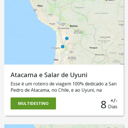
Atacama e Salar de Uyuni
Esse é um roteiro de viagem 100% dedicado a San
Pedro de Atacama, no Chile, e ao Uyuni, na
Bolívia. Ele o levará a conhecer a cidade de San
+/-
8
Pedro do Atacama, onde será possível conhecer o
MULTIDESTINO
Dias
magnífico Deserto do Atacama como as famosas
Lagunas Altiplanas. Também nele, você vai cruzar
a fronteira até a Bolívia para vivenciar a aventura
do famoso e surpreendente Salar de Uyuni