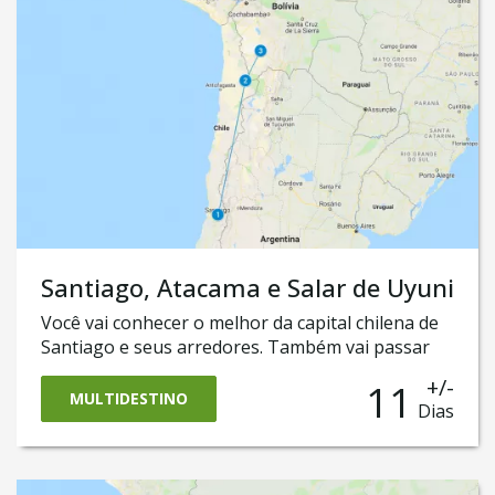
onde você poderá admirar o mundialmente
conhecido Deserto do Atacama, no Chile.
Santiago, Atacama e Salar de Uyuni
Você vai conhecer o melhor da capital chilena de
Santiago e seus arredores. Também vai passar
uns dias em San Pedro do Atacama, onde vai
+/-
11
conhecer as majestosas paisagens desérticas. E,
MULTIDESTINO
Dias
para fechar com chave de ouro, também vai
cruzar a fronteira até a Bolívia para ter uma
experiência única no surpreendente deserto de
sal da Bolívia, o Salar de Uyuni! Code of conduct