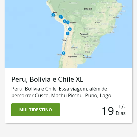
Chile.
Peru, Bolívia e Chile XL
Peru, Bolívia e Chile. Essa viagem, além de
percorrer Cusco, Machu Picchu, Puno, Lago
Titicaca, La Paz, Salar de Uyuni e Deserto de
+/-
19
Atacama, também passa pelas capitais Lima e
MULTIDESTINO
Dias
Santiago do Chile e chega até a belíssima
Valparaíso