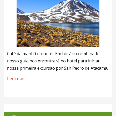
um momento único.
+ Café da Manhã
Café da manhã no hotel. Em horário combinado
nosso guia nos encontrará no hotel para iniciar
nossa primeira excursão por San Pedro de Atacama.
A primeira parada é no
Salar do Atacama
o maior
Ler mais
do Chile e o terceiro maior do mundo. Vamos à
nossa excursão rumo às
Lagunas de Munique e
Miscanti (Lagunas Altiplanicas)
, que se
encontram dentro do
Parque Nacional Los
Flamencos
. O Parque possui esse curioso nome