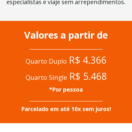
especialistas e viaje sem arrependimentos.
Valores a partir de
______________________________________________________________
R$ 4.366
Quarto Duplo
R$ 5.468
Quarto Single
*Por pessoa
______________________________________________________________
Parcelado em até 10x sem juros!