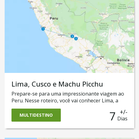
Lima, Cusco e Machu Picchu
Prepare-se para uma impressionante viagem ao
Peru. Nesse roteiro, você vai conhecer Lima, a
belíssima capital com sua deliciosa e premiada
+/-
7
gastronomia, Cusco, uma cidade colonial que foi a
MULTIDESTINO
Dias
sede do império Inca, as belíssimas as paisagens
do Vale Sagrado e o ponto mais esperado da
viagem: as majestosas ruínas da cidade perdida