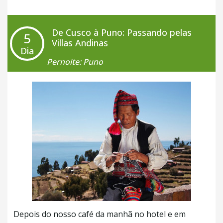
acompanhados de um
guia local que dará
explicações
sobre o lugar e o Império Inca.
Você
vai ter um tempo livre
para aproveitar este lugar
De Cusco à Puno: Passando pelas
5
incrível à sua maneira. Quando voltarmos do
Villas Andinas
Dia
passeio, embarcaremos no trem com destino à
Pernoite: Puno
Cusco onde será feito o traslado privado para o
hotel.
Experiências opcionais
•
Almoço Sanctuary Lodge Machu Picchu
Pode interessar a você
Viagem Machu Picchu: Um guia completo aqui!
+ Café da Manhã
Depois do nosso café da manhã no hotel e em