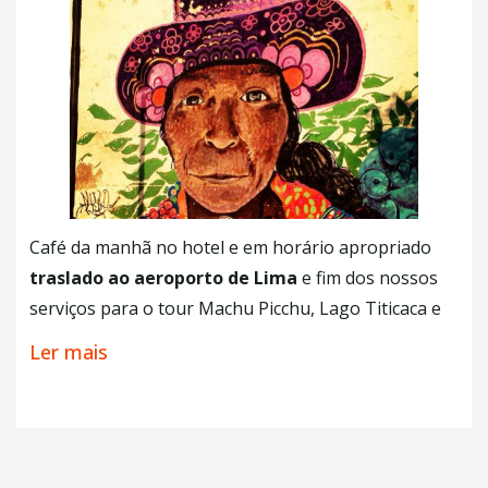
cozido apenas no suco de limão fresco e temperos
da região.
Experiências opcionais
•
Reserva Paracas, Ilhas Ballestas e Oasis de
Huacachina Saindo de Lima
•
Experiência Gastronômica Lima Gourmet
•
Passeio Circuito Mágico das Águas em Lima
Café da manhã no hotel e em horário apropriado
traslado ao aeroporto de Lima
e fim dos nossos
+ Café da Manhã
serviços para o tour Machu Picchu, Lago Titicaca e
Lima. Mesmo assim caso você deseje,
poderá
Ler mais
estender sua aventura em Lima
, incluindo noites
e Experiências extras nesta maravilhosa cidade.
Consulte com seu agente Explora.