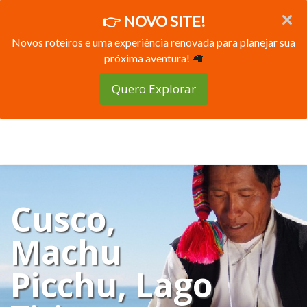
👉 NOVO SITE!
Novos roteiros e uma experiência renovada para planejar sua
próxima aventura!
🦙
Quero Explorar
Cusco,
Machu
Picchu, Lago