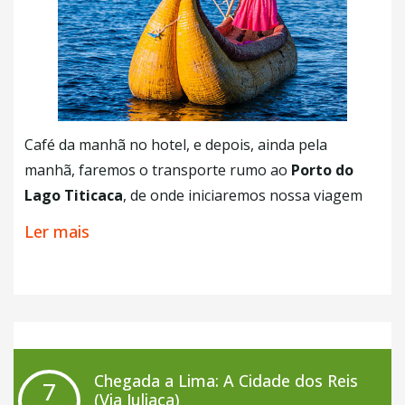
Café da manhã no hotel, e depois, ainda pela
manhã, faremos o transporte rumo ao
Porto do
Lago Titicaca
, de onde iniciaremos nossa viagem
pelo lago navegável mais alto do mundo (visto que a
Ler mais
sua superfície está a 3.812 metros acima do nível do
mar). Em poucos minutos chegaremos nas
Ilhas
Flutuantes dos Uros
, visitaremos os nativos que
nos ensinarão sobre os costumes e suas tradições
que vieram dos seus antepassados. Em seguida
iremos em direção a
Ilha Taquile
, uma bela ilha que
Chegada a Lima: A Cidade dos Reis
7
é caracterizada pela fabricação dos seus belos
(Via Juliaca)