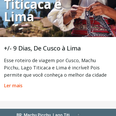
Titicaca e
Lima
+/- 9 Dias, De Cusco à Lima
Esse roteiro de viagem por Cusco, Machu
Picchu, Lago Titicaca e Lima é incrível! Pois
permite que você conheça o melhor da cidade
de
Cusco
, seu
Vale Sagrado
e as majestosas
Ler mais
ruínas da cidade perdida de
Machu Picchu
.
Esse tour de nove dias também passa por
Puno
, uma cidade que fica às margens do
famoso e maravilhoso
Lago Titicaca
. E para