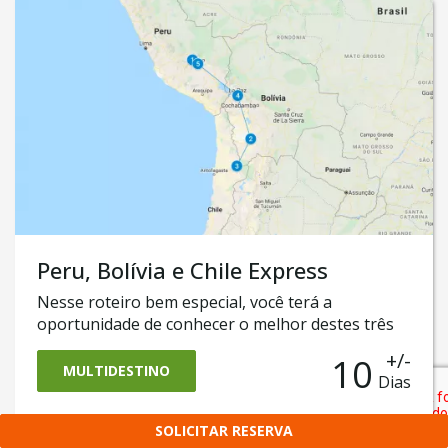
de Machu Picchu.
Peru, Bolívia e Chile Express
Nesse roteiro bem especial, você terá a
oportunidade de conhecer o melhor destes três
países em uma única viagem de 9 dias!
+/-
10
Passaremos por Cusco e pelas místicas e famosas
MULTIDESTINO
Dias
ruínas de Machu Picchu! Você conhecerá a capital
La Paz e também o incrível Salar de Uyuni, o
SOLICITAR RESERVA
maior deserto de sal do mundo! E por fim,