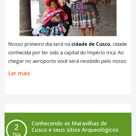
Nosso primeiro dia será na
cidade de Cusco
, cidade
conhecida por ter sido a capital do Império Inca. Ao
chegar no aeroporto você será recebido pelo nosso
motorista e um guia que o levará ao seu hotel e
Ler mais
entregará todos os tickets necessários para a sua
estadia, o mesmo fará uma explicação detalhada de
todos os passeios e serviços inclusos nos próximos
dias. O restante do
dia será livre para aproveitar
de um jeito independente.
Conhecendo as Maravilhas de
2
Cusco e seus sítios Arqueológicos
Dia