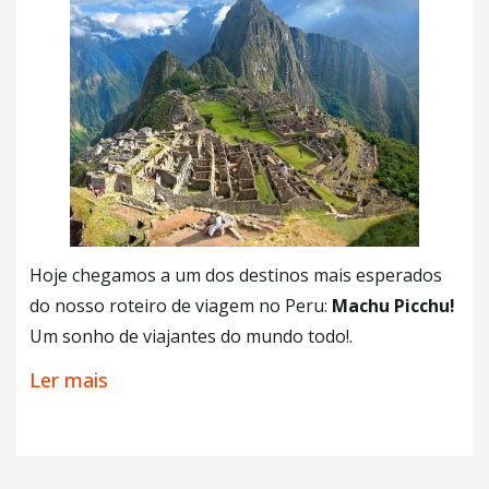
Maras e Moray
Calientes
para passar a noite.
•
Caminhada a Montanha Arco-Íris com a Explora
•
Caminhada a Laguna Humantay com a Explora
+ Café da Manhã
+ Almoço
+ Café da Manhã
Hoje chegamos a um dos destinos mais esperados
do nosso roteiro de viagem no Peru:
Machu Picchu!
Um sonho de viajantes do mundo todo!.
Acordaremos cedo, pois logo após o café da manhã
Ler mais
no hotel, pegaremos um ônibus para o complexo
arquitetônico. Ao ingressarmos em Machu Picchu,
faremos um tour de aproximadamente três horas