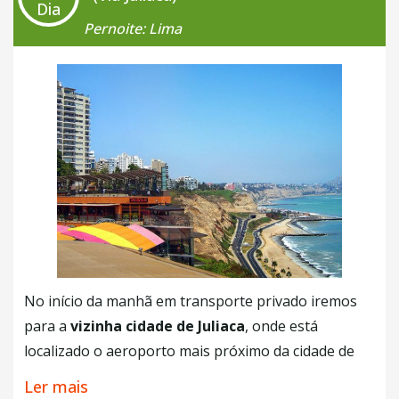
Dia
tecidos onde podemos ver como os nativos
Pernoite: Lima
confeccionam ponchos, cinturões, luvas e outras
prendas tipicas feitas a mão. Caminharemos por
uma trilha um pouco inclinada para podermos
chegar no alto da ilha e tirar belas fotos do Lago
Titicaca.
Será oferecido um almoço
em um
pitoresco restaurante da Ilha, administrado pelas
famílias locais. Pela tarde navegaremos de volta a
Puno onde o
restante da tarde sera livre.
Experiências opcionais
•
Experiência Vivencial em Capachica, Uros e Ilha
No início da manhã em transporte privado iremos
Taquile (2 dias)
para a
vizinha cidade de Juliaca
, onde está
•
Experiência Vivencial Ilha Amantani, Uros e Taquile
localizado o aeroporto mais próximo da cidade de
com pernoite (2 dias)
Puno. (45km Aprox). De onde pegaremos nosso
vôo
Ler mais