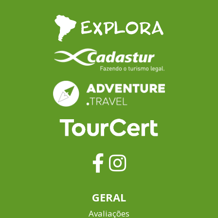
concentração de teatros do mundo.A
deslumbrar com o
gastronomia da cidade de Buenos
Perito Moreno? El
Aires se caracteriza por duas grandes
entrar no seu rot
contribuições europeias: a italiana e a
Calafate tem exce
espanhola, é tão variada quanto o
hoteleira, gastro
resto da cultura, incluindo carnes
para te receber 
vermelhas, peixes, massas e
ano.
empanadas, originários do noroeste
argentino.
GERAL
Avaliações