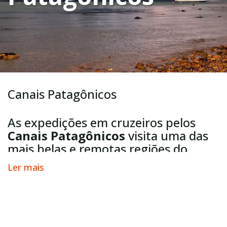
Canais Patagônicos
As expedições em cruzeiros pelos
Canais Patagônicos
visita uma das
mais belas e remotas regiões do
mundo: os fiordes e canais da
Terra
Ler mais
do Fogo
, na Patagônia Chilena e
Argentina, uma região intocada pelo
homem.
A Patagônia dividida entre