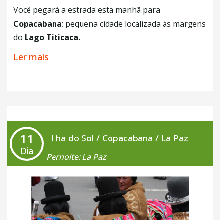
Você pegará a estrada esta manhã para
Copacabana
; pequena cidade localizada às margens
do
Lago Titicaca.
Ler mais
Após sua visita - incluindo a basílica - e almoço, você
navegará até o cais das ruínas de Pilkokaina; ou
seja, a parte sul da
Ilha do Sol
.
Hospedagem.
+ Café da Manhã
11
Ilha do Sol / Copacabana / La Paz
+ Almoço
Dia
Pernoite: La Paz
+ Jantar