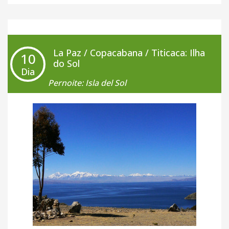
direção a La Paz.
teleférico.
+ Café da Manhã
+ Café da Manhã
+ Almoço
La Paz / Copacabana / Titicaca: Ilha
10
+ Jantar
do Sol
Dia
Pernoite: Isla del Sol