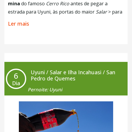
mina
do famoso
Cerro Rico
antes de pegar a
estrada para Uyuni, às portas do maior
Salar
> para
o mundo.
Ler mais
+ Café da Manhã
Uyuni / Salar e Ilha Incahuasi / San
6
Pedro de Quemes
Dia
Pernoite: Uyuni