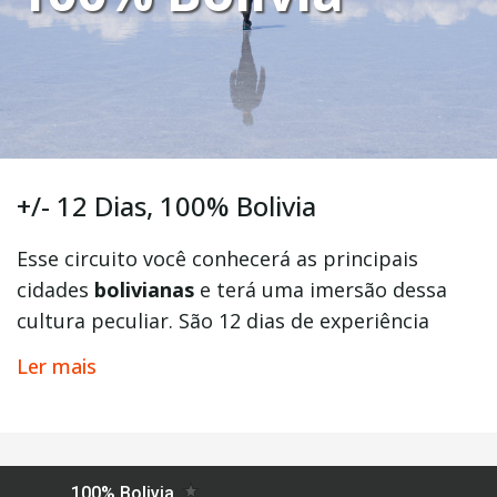
+/- 12 Dias, 100% Bolivia
Esse circuito você conhecerá as principais
cidades
bolivianas
e terá uma imersão dessa
cultura peculiar. São 12 dias de experiência
pelos
Andes Bolivianos,
iniciando essa aventura
Ler mais
em
Santa Cruz de la Sierra,
conhecendo a
capital
Sucre,
o famoso deserto de
Uyuni
e
terminando essa aventura em
La Paz
.