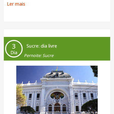
Ler mais
A tarde um
city-tour
permitirá que você conheça
melhor a
cidade branca
, descobrindo seus
principais locais de interesse.
+ Café da Manhã
3
Sucre: dia livre
Dia
Pernoite: Sucre