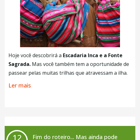
Hoje você descobrirá a
Escadaria Inca e a Fonte
Sagrada.
Mas você também tem a oportunidade de
passear pelas muitas trilhas que atravessam a ilha.
Após um almoço tradicional andino, você navegará
Ler mais
para Copacabana antes de voltar para La Paz.
+ Café da Manhã
+ Almoço
12
Fim do roteiro... Mas ainda pode