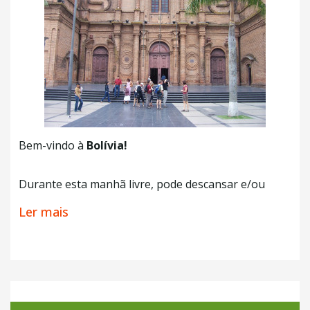
Bem-vindo à
Bolívia!
Durante esta manhã livre, pode descansar e/ou
desfrutar de um passeio pelas ruas do centro
Ler mais
histórico da cidade mais populosa do país (incluindo
a Praça 24 de Setembro onde está a catedral).
Santa Cruz de la Sierra está localizada na parte
oriental e foi fundada em 1561. Dinâmica e