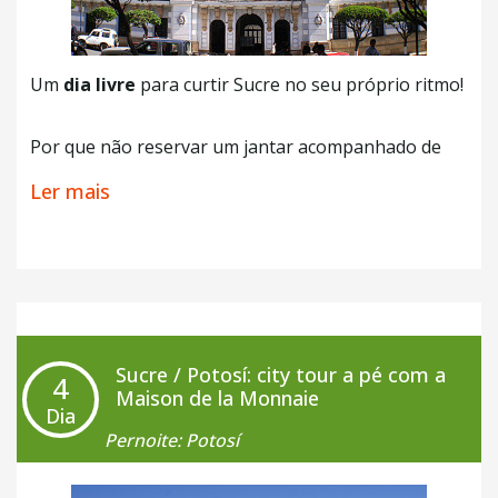
Um
dia livre
para curtir Sucre no seu próprio ritmo!
Por que não reservar um jantar acompanhado de
danças folclóricas em uma
peña
da cidade?
Ler mais
+ Café da Manhã
Sucre / Potosí: city tour a pé com a
4
Maison de la Monnaie
Dia
Pernoite: Potosí