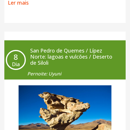
Ler mais
verdadeiro monumento natural esculpido por anos
de erosão eólica - marcando simbolicamente a
entrada para a região conhecida como
Lípez do Sul
.
Em seguida, a imperdível
Laguna Colorada
e seus
fabulosos contrastes.
San Pedro de Quemes / Lípez
8
Hospedagem.
Norte: lagoas e vulcões / Deserto
de Siloli
Dia
+ Café da Manhã
Pernoite: Uyuni
+ Almoço
+ Jantar