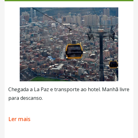
portanto, pontuado por várias paragens, como as
Águas Termais de Polques, os impressionantes
Gêiseres Sol de Mañana
e, claro, uma pausa para o
almoço ao ar livre!
Você cruzará o famoso deserto de Dalí com seus
tons ocres e atmosfera surreal antes de apreciar a
beleza da Lagoa Verde localizada no sopé do vulcão
Licancábur.
O almoço é planejado ao ar livre e, se você tiver
sorte, poderá observar flamingos, viscachas,
Chegada a La Paz e transporte ao hotel. Manhã livre
raposas andinas, emas e outras vicunhas; a fauna
para descanso.
típica destes altos desertos.
Pela tarde passeio guiado com nosso guia privado
Ler mais
pela cidade de La Paz, visitando seus pintos
Pela tarde retorno a
Uyuni
e saída em ônibus com
importantes e seu andando em seu famoso