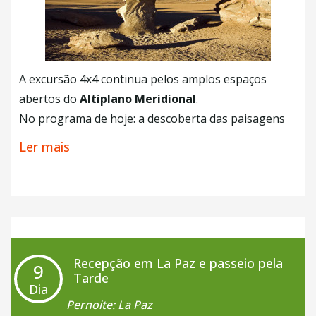
A excursão 4x4 continua pelos amplos espaços
abertos do
Altiplano Meridional
.
No programa de hoje: a descoberta das paisagens
lunares da região
Lípez Norte
, pontuada por
Ler mais
inúmeros picos e soberbas massas de água. Com o
imponente vulcão ativo
Ollagüe
marcando a
fronteira com o vizinho Chile como pano de fundo,
você visitará as lagoas mais famosas: Hedionda,
Chiarkota e Honda.
Recepção em La Paz e passeio pela
9
Você acaba de chegar à
Reserva Nacional de Fauna
Tarde
Dia
Andina Eduardo Avaroa - REA.
O seu percurso será,
Pernoite: La Paz