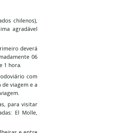
dos chilenos),
lima agradável
rimeiro deverá
ximadamente 06
 1 hora.
rodoviário com
a de viagem e a
 viagem.
s, para visitar
das: El Molle,
lheiras e entre