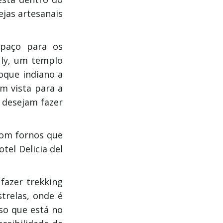
ejas artesanais
spaço para os
uly, um templo
oque indiano a
m vista para a
 desejam fazer
com fornos que
tel Delicia del
 fazer trekking
strelas, onde é
oso que está no