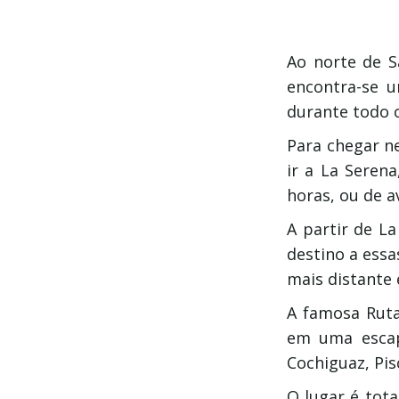
Ao norte de S
encontra-se u
durante todo o
Para chegar n
ir a La Seren
horas, ou de 
A partir de L
destino a essa
mais distante
A famosa Ruta 
em uma escapa
Cochiguaz, Pis
O lugar é tota