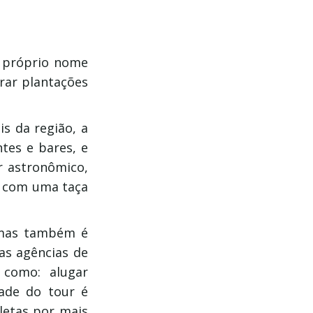
eu próprio nome
rar plantações
is da região, a
ntes e bares, e
r astronômico,
o com uma taça
 mas também é
ias agências de
 como: alugar
tade do tour é
letas por mais