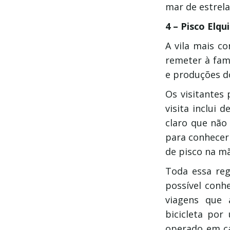
mar de estrela
4 – Pisco Elqu
A vila mais co
remeter à fam
e produções do
Os visitantes 
visita inclui 
claro que não
para conhecer
de pisco na m
Toda essa re
possível conhe
viagens que 
bicicleta por
operado em ca