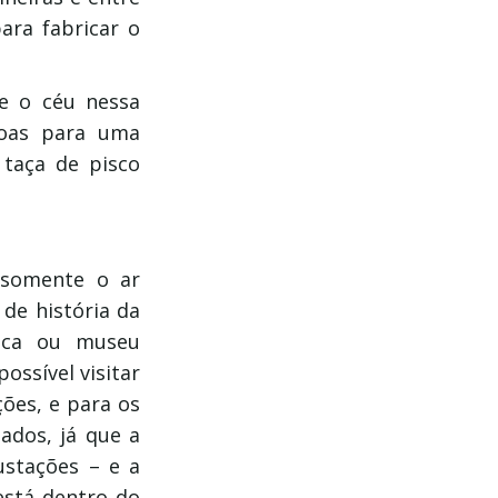
ara fabricar o
ue o céu nessa
soas para uma
taça de pisco
 somente o ar
de história da
teca ou museu
ossível visitar
ões, e para os
ados, já que a
ustações – e a
 está dentro do