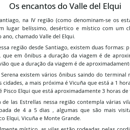
Os encantos do Valle del Elqui
antiago, na IV região (como denominam-se os esta
m lugar belíssimo, desértico e místico com um c
 ano, chamado Valle del Elqui.
essa região desde Santiago, existem duas formas: p
a, que em ônibus a duração da viagem é de apro
avião que a duração da viagem é de aproximadamente
a Serena existem vários ônibus saindo do terminal 
s cidades, a mais próxima é Vicuña que está a 1 hor
 é Pisco Elqui que está aproximadamente 3 horas de
de las Estrellas nessa região contempla várias vila
da de 4 a 5 dias , algumas que são mais visita
co Elqui, Vicuña e Monte Grande.
lmente místico, as vilas estão rodeadas pelas cordi