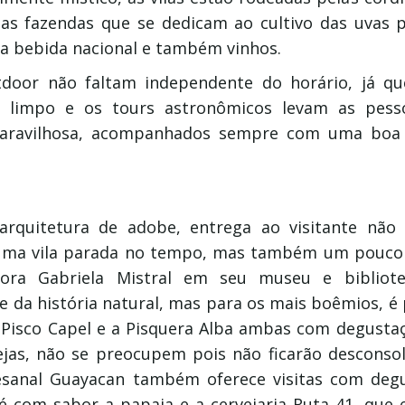
mas fazendas que se dedicam ao cultivo das uvas p
 a bebida nacional e também vinhos.
tdoor não faltam independente do horário, já q
 limpo e os tours astronômicos levam as pes
maravilhosa, acompanhados sempre com uma boa 
arquitetura de adobe, entrega ao visitante não
uma vila parada no tempo, mas também um pouco 
tora Gabriela Mistral em seu museu e biblio
 da história natural, mas para os mais boêmios, é p
e Pisco Capel e a Pisquera Alba ambas com degustaç
ejas, não se preocupem pois não ficarão desconsol
tesanal Guayacan também oferece visitas com deg
 é com sabor a papaia e a cervejaria Ruta 41, que