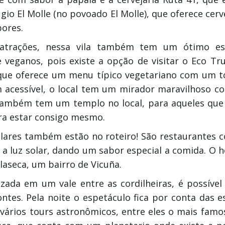
io El Molle (no povoado El Molle), que oferece cerv
bores.
atrações, nessa vila também tem um ótimo e
e veganos, pois existe a opção de visitar o Eco Tr
que oferece um menu típico vegetariano com um t
acessível, o local tem um mirador maravilhoso co
 também tem um templo no local, para aqueles que
a estar consigo mesmo.
olares também estão no roteiro! São restaurantes 
 luz solar, dando um sabor especial a comida. O ho
llaseca, um bairro de Vicuña.
izada em um vale entre as cordilheiras, é possível
tes. Pela noite o espetáculo fica por conta das e
 vários tours astronômicos, entre eles o mais fam