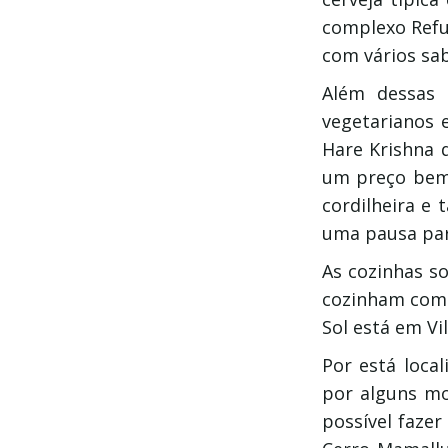
complexo Refug
com vários sa
Além dessas 
vegetarianos 
Hare Krishna 
um preço bem 
cordilheira e
uma pausa par
As cozinhas s
cozinham com a
Sol está em Vi
Por está local
por alguns mon
possível fazer