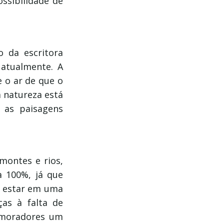
ssibilidade de
o da escritora
 atualmente. A
e o ar de que o
 natureza está
 as paisagens
 montes e rios,
 100%, já que
o estar em uma
as à falta de
s moradores um