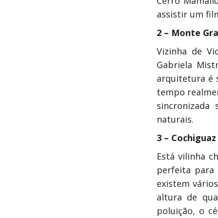
Cerro Mamallu
assistir um fi
2 – Monte Gr
Vizinha de Vi
Gabriela Mist
arquitetura é 
tempo realmen
sincronizada
naturais.
3 – Cochiguaz
Está vilinha c
perfeita par
existem vário
altura de qu
poluição, o c