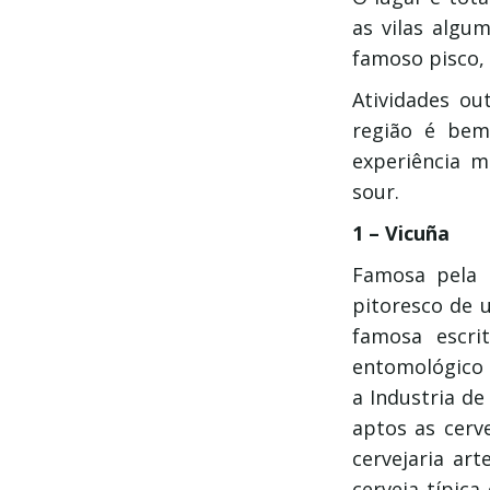
as vilas algu
famoso pisco,
Atividades ou
região é bem
experiência 
sour.
1 – Vicuña
Famosa pela 
pitoresco de 
famosa escri
entomológico e
a Industria d
aptos as cerv
cervejaria ar
cerveja típica