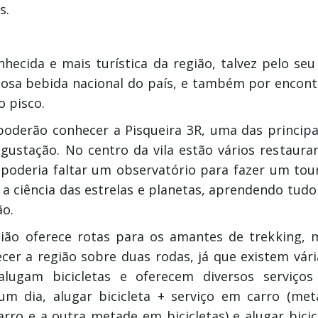
s.
i
nhecida e mais turística da região, talvez pelo s
osa bebida nacional do país, e também por encont
 pisco.
poderão conhecer a Pisqueira 3R, uma das principa
degustação. No centro da vila estão vários restaura
 poderia faltar um observatório para fazer um tou
 a ciência das estrelas e planetas, aprendendo tud
ão.
gião oferece rotas para os amantes de trekking,
cer a região sobre duas rodas, já que existem vár
alugam bicicletas e oferecem diversos serviços
 um dia, alugar bicicleta + serviço em carro (me
rro e a outra metade em bicicletas) e alugar bicic