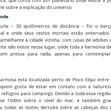
ca, que conta com um planetario onde existe a po
lme sobre a explicação do universo.
ande
cuña – 30 quilômetros de distância – foi o berç
ral e onde seus restos mortais estão enterrados
semelhante à cidade vizinha, com casas de adobes 
te não existe nesse lugar, onde toda a harmonia da
 sem pressa para nada, apenas para contemplar
harmosa está localizada perto de Pisco Elqui entre
a quem gosta de estar em contato com a natureza
s refúgios para campings. Devido a toda essa regiã
ase 1500m sobre o nível do mar, e também graç
éu todas as noites derruba sobre as cabeças do