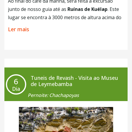
Ao final do café da manhã, será feita a excursão
junto de nosso guia até as
Ruínas de Kuélap
. Este
lugar se encontra à 3000 metros de altura acima do
nível do mar e foi construído pelo antigo povo
Ler mais
Chachapoyas
. Tem como característica o seu
conjunto de
rochas calcarias e suas grandes
muralhas que medem de 10 até 20 metros de
altura
. Em um carro privado vamos até a aldeia de
Tingo e depois tomaremos um ônibus até o local. Ao
chegar, vamos ter a oportunidade de andar em
Tuneis de Revash - Visita ao Museu
6
Teleférico até a entrada das ruínas
, o nosso guia
de Leymebamba
Dia
fará uma explicação sobre o local e um pouco da
Pernoite: Chachapoyas
história da fortaleza de Kuélap, considerado o
segundo sitio arqueológico de todo o Peru, ficando
atrás apenas da grandiosa
Machu Picchu
. Após o
nosso tour, retornaremos para a nossa