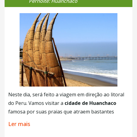
Pernoite: Huanchaco
seu mestre após suas mortes. Enquanto ocorre a
visita, o nosso guia fará algumas explicações
detalhadas sobre uma das mais significativas
culturas pré-inca
, já que o museu é todo voltado as
peças e tesouros encontrados neste local. À noite,
seremos levados até o nosso hotel na cidade.
+ Café da Manhã
+ Almoço
Neste dia, será feito a viagem em direção ao litoral
do Peru. Vamos visitar a
cidade de Huanchaco
famosa por suas praias que atraem bastantes
surfistas para a região. Aqui você vai aprender um
Ler mais
pouco mais da
cultura Mouche
pois assim que