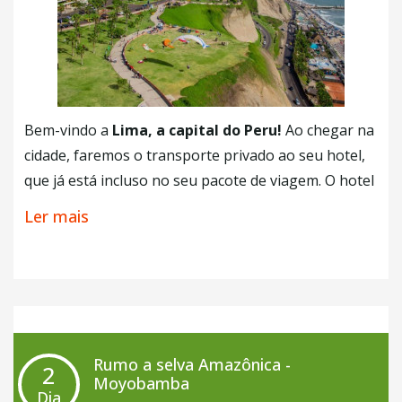
Bem-vindo a
Lima, a capital do Peru!
Ao chegar na
cidade, faremos o transporte privado ao seu hotel,
que já está incluso no seu pacote de viagem. O hotel
se encontra na melhor área turística de Lima,
Ler mais
Miraflores. Dependendo do seu horário de chegada
será possível realizar
visitas independentes
pelos
parques e centros comerciais da zona. Também
sugerimos que você aproveite suas primeiras horas
em Lima degustando o
Pisco Sour
, o famoso drink
que cai bem com qualquer prato da gastronomia
Rumo a selva Amazônica -
2
peruana.
Moyobamba
Dia