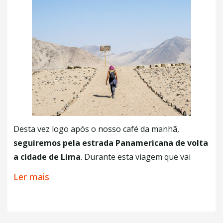
foi fundada pelo conquistador Francisco Pizarro.
Assim que terminar a visitação, retornaremos ao
nosso hotel em Huanchaco. Sugerimos que você
visite alguns restaurantes da região para degustar
dos tradicionais
frutos do mar da cidade.
+ Café da Manhã
Desta vez logo após o nosso café da manhã,
seguiremos pela estrada Panamericana de volta
a cidade de Lima
. Durante esta viagem que vai
durar cerca de 8 horas, vamos passar pela
cidade
Ler mais
de Caral
que é a mais antiga de toda a América
Latina. O lugar que é considerado
Patrimônio
cultural pela UNESCO
possui mais de 5000 anos de