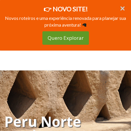
👉 NOVO SITE!
Novos roteiros e uma experiência renovada para planejar sua
próxima aventura!
🦙
Quero Explorar
Peru Norte