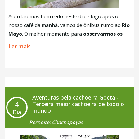
Acordaremos bem cedo neste dia e logo após o
nosso café da manhã, vamos de ônibus rumo ao
Rio
Mayo
. O melhor momento para
observarmos os
animais silvestres da região ocorre na parte da
Ler mais
manhã
. Na companhia de nosso guia local, você vai
atravessar de lancha por estas águas até chegar em
nossa primeira parada onde fica um assentamento
de agricultores. Depois juntos de outros guias
exploradores, será feito mais uma travessia pelo rio
onde iremos explorar
em barcos de madeira
as
Aventuras pela cachoeira Gocta -
4
espécies desta selva, como macacos e outros
Terceira maior cachoeira de todo o
mundo
Dia
animais silvestres
. Lembrando que dentro da
Reserva Natural de Tingana
, existem mais de 120
Pernoite: Chachapoyas
espécies diferentes de aves e o som transmitido no
local é realmente espetacular. Ao final do passeio,