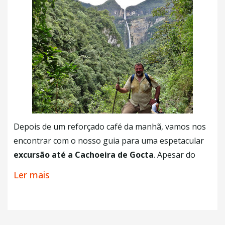
será feito o traslado em direção a
Chachapoyas
.
+ Café da Manhã
Depois de um reforçado café da manhã, vamos nos
encontrar com o nosso guia para uma espetacular
excursão até a Cachoeira de Gocta
. Apesar do
inicio da nossa caminhada ser em um terreno
Ler mais
rochoso, não existem trilhas extensas até a
cachoeira, iremos andar pela floresta com
oportunidade de
observar a flora e fauna do