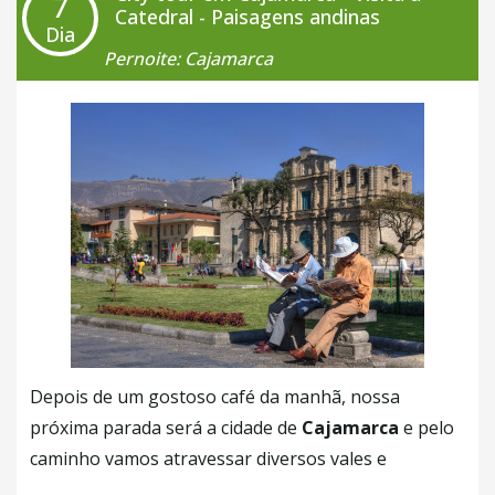
7
mais de 2000 objetos da cultura peruana e você terá
Catedral - Paisagens andinas
Dia
a oportunidade de aprender sobre as celebrações
Pernoite: Cajamarca
funerárias da cultura local. Caso queira, existe a
possibilidade de se visitar o
Parque dos Beija
Flores
e aprender sobre as mais diferentes
espécies de aves e flores exóticas
. Ao final do dia,
será feito o retorno até a nossa hospedagem em
Chachapoyas.
+ Café da Manhã
Depois de um gostoso café da manhã, nossa
próxima parada será a cidade de
Cajamarca
e pelo
caminho vamos atravessar diversos vales e
montanhas. Esta bela cidade ainda possuí vários