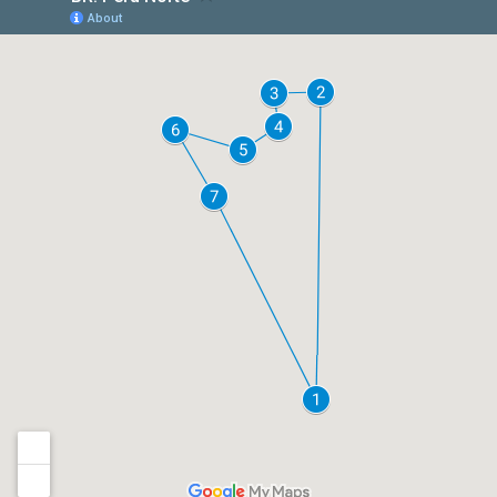
mais da história do Império Inca. Faremos um
tour memorável até
Chiclayo
com o espetacular
museu do
Senhor de Sipán
e também até a
região litorânea de
Huanchaco.