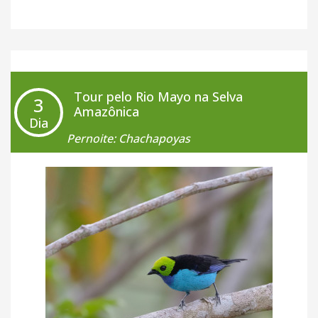
leves. Assim que chegar, será possível realizar
alguns passeios pelas ruas da cidade. Em seguida,
tomaremos um carro em direção ao nosso destino
final do dia que se encontra no povoado de
Moyobamba
. Durante o trajeto e caso ainda
Tour pelo Rio Mayo na Selva
3
tivermos tempo, existe uma visita opcional até uma
Amazônica
Dia
fazenda de orquídeas (consulte seu Agente Explora
Pernoite: Chachapoyas
para mais informações). No caminho até
Moyobamba você vai ficar admirado com a
vegetação exótica e a bela paisagem da região.
+ Café da Manhã