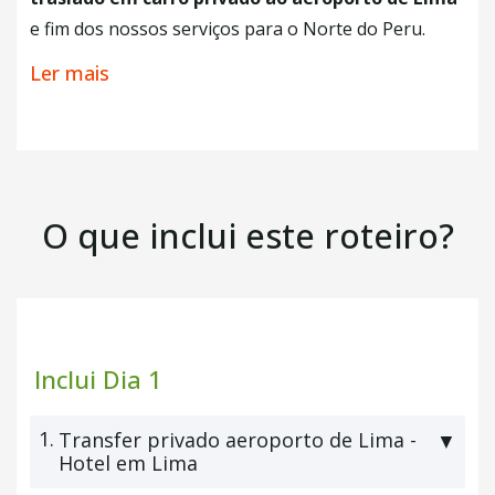
e fim dos nossos serviços para o Norte do Peru.
Mesmo assim caso você deseje, poderá
estender
Ler mais
sua aventura
, consulte com seu agente Explora e
personalize seu roteiro sob medida.
+ Café da Manhã
O que inclui este roteiro?
Inclui Dia 1
1.
Transfer privado aeroporto de Lima -
▼
Hotel em Lima