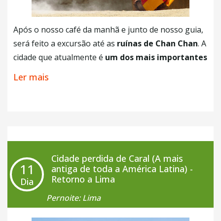
Após o nosso café da manhã e junto de nosso guia,
será feito a excursão até as
ruínas de Chan Chan
. A
cidade que atualmente é
um dos mais importantes
sítios arqueológicos de todo o planeta
e
Ler mais
declarado patrimônio cultural mundial pela
UNESCO
em 1986. Ela foi construída tão detalhadamente que
ainda é considerada a maior cidade de tijolos de
barro do mundo. Chan Chan foi a
capital do antigo
Império Chimú
chegando abrigar
aproximadamente 60 mil habitantes em sua época
Cidade perdida de Caral (A mais
11
mais bem sucedida. Nosso dia continua com um
city
antiga de toda a América Latina) -
Retorno a Lima
Dia
tour pela magnifica cidade de Trujillo
já pela
tarde. Pelas ruas locais você consegue sentir um ar
Pernoite: Lima
colonial espanhol graças à arquitetura da cidade que