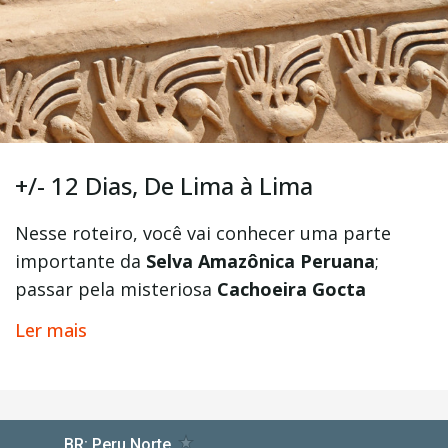
+/- 12 Dias, De Lima à Lima
Nesse roteiro, você vai conhecer uma parte
importante da
Selva Amazônica Peruana
;
passar pela misteriosa
Cachoeira Gocta
(A terceira maior cachoeira do mundo) e
Ler mais
também conhecer as cidades de
Leymebamba
e Cajamarca
.
Você também conhecerá as famosas
Ruínas de
Chan Chan e Kuélap
onde aprenderá um pouco