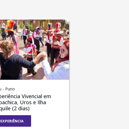
u - Puno
periência Vivencial em
pachica, Uros e Ilha
uile (2 dias)
EXPERIÊNCIA