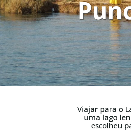
Puno
Viajar para o L
uma lago len
escolheu pa