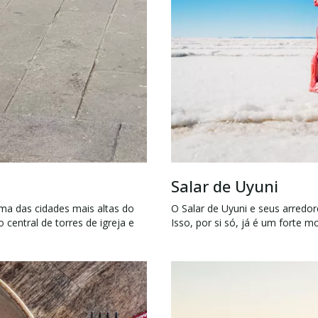
Salar de Uyuni
ma das cidades mais altas do
O Salar de Uyuni e seus arredor
central de torres de igreja e
Isso, por si só, já é um forte m
 do Monte Illimani, subindo
aventura na natureza. Mas exist
l boliviano, suba no
paisagem de sonho, o que torna
 barzinho de música ao vivo.
fontes termais borbulhantes, l
neve.