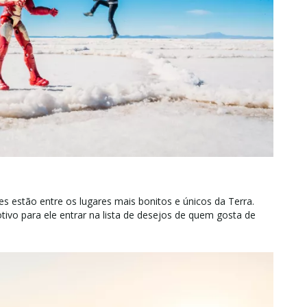
es estão entre os lugares mais bonitos e únicos da Terra.
otivo para ele entrar na lista de desejos de quem gosta de
em outros! Este incrível deserto de sal é famoso por sua
 uma experiência surreal inesquecível, visitando também
agoas coloridas, gêiseres fumegantes e vulcões cobertos de