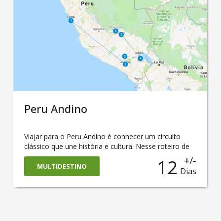
Peru Andino
Viajar para o Peru Andino é conhecer um circuito
clássico que une história e cultura. Nesse roteiro de
viagem ao Peru, você vai percorrer o centro e o Sul
+/-
12
desse maravilhoso país. Vai visitar Lima, Cusco,
MULTIDESTINO
Dias
Machu Picchu, Arequipa, Colca, Puno e o Lago
Titicaca. Essa é uma trip perfeita para os viajantes
que buscam uma viagem inesquecível, montamos
essa trajetória que está repleta de descobertas, pois
passa pelos principais destinos do Peru.