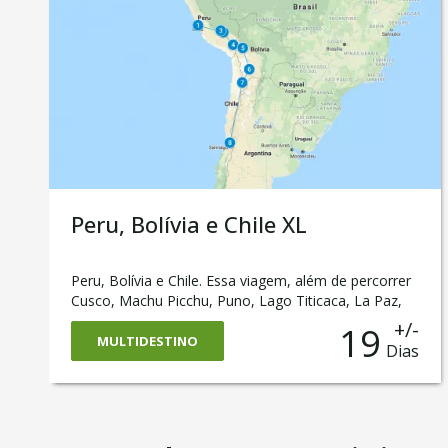
das mais prestigiadas gastronomias do mundo!
Peru, Bolívia e Chile XL
Peru, Bolívia e Chile. Essa viagem, além de percorrer
Cusco, Machu Picchu, Puno, Lago Titicaca, La Paz,
Salar de Uyuni e Deserto de Atacama, também passa
+/-
19
pelas capitais Lima e Santiago do Chile e chega até a
MULTIDESTINO
Dias
belíssima Valparaíso