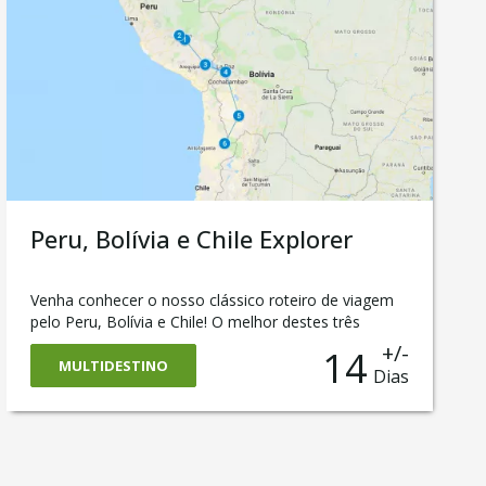
Peru, Bolívia e Chile Explorer
Venha conhecer o nosso clássico roteiro de viagem
pelo Peru, Bolívia e Chile! O melhor destes três
países em uma única viagem.No Peru, o roteiro
+/-
14
começa na cidade de Cusco, depois você conhecerá
MULTIDESTINO
Dias
as místicas e famosas ruínas de Machu Picchu e o
belíssimo Lago Titicaca, que é a divisa entre Peru e o
nosso próximo destino: a Bolívia. Você terá a
oportunidade de visitar a capital La Paz e também o
incrível Salar de Uyuni, um deserto feito de sal! E por