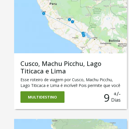
Cusco, Machu Picchu, Lago
Titicaca e Lima
Esse roteiro de viagem por Cusco, Machu Picchu,
Lago Titicaca e Lima é incrível! Pois permite que você
conheça o melhor da cidade de Cusco, seu Vale
+/-
9
Sagrado e as majestosas ruínas da cidade perdida de
MULTIDESTINO
Dias
Machu Picchu. Esse tour de nove dias também passa
por Puno, uma cidade que fica às margens do
famoso e maravilhoso Lago Titicaca. E para fechar
com chave de ouro, chegamos a Lima, a capital
peruana que, entre outras atrações, tem hoje uma