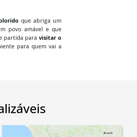
olorido
que abriga um
um povo amável e que
e partida para
visitar o
niente para quem vai a
lizáveis