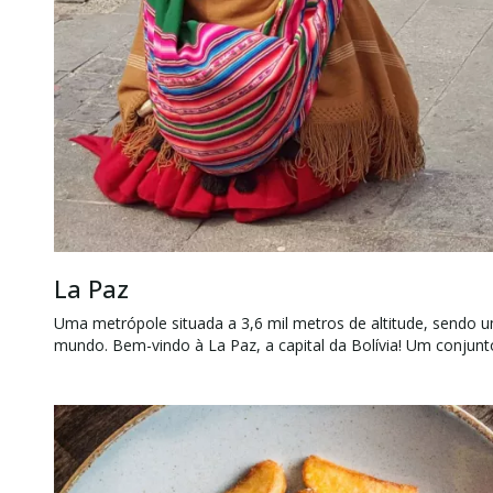
La Paz
Uma metrópole situada a 3,6 mil metros de altitude, sendo u
mundo. Bem-vindo à La Paz, a capital da Bolívia! Um conjunto 
blocos de escritórios cercados pelo magnífico pico de iceberg
imperiosamente para o sudeste.Deguste um almoço tradiciona
Teleférico, explore o Valle de la Luna, finalize a noite em um