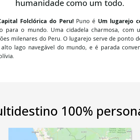
humanidade como um todo.
Capital Folclórica do Peru!
Puno é
Um lugarejo c
to para o mundo. U
ma cidadela charmosa, com 
ções milenares do Peru.
O lugarejo serve de ponto d
alto lago navegável do mundo,
e é parada conve
olívia.
ultidestino 100% persona