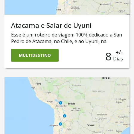
Atacama e Salar de Uyuni
Esse é um roteiro de viagem 100% dedicado a San
Pedro de Atacama, no Chile, e ao Uyuni, na
Bolívia. Ele o levará a conhecer a cidade de San
+/-
8
Pedro do Atacama, onde será possível conhecer o
MULTIDESTINO
Dias
magnífico Deserto do Atacama como as famosas
Lagunas Altiplanas. Também nele, você vai cruzar
a fronteira até a Bolívia para vivenciar a aventura
do famoso e surpreendente Salar de Uyuni