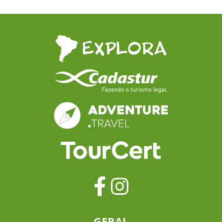
conjunto central de torres de igreja e
Centro Histórico,
blocos de escritórios cercados pelo
bairro de Miraflo
magnífico pico de iceberg do Monte
pela lendária Pue
Illimani, subindo imperiosamente para
que já inspirou c
o sudeste.Deguste um almoço
escritores. Explo
tradicional boliviano, suba no
faça piquenique 
Teleférico, explore o Valle de la Luna,
delicie-se no Res
finalize a noite em um barzinho de
descubra as Cata
música ao vivo.
do San Francisco.
GERAL