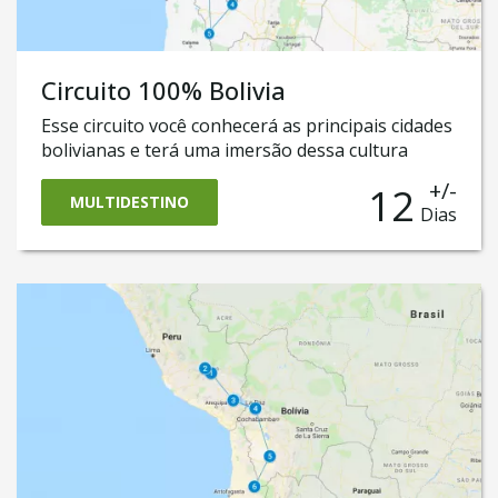
Circuito 100% Bolivia
Esse circuito você conhecerá as principais cidades
bolivianas e terá uma imersão dessa cultura
peculiar. São 12 dias de experiência pelos Andes
+/-
12
Bolivianos, iniciando essa aventura em Santa
MULTIDESTINO
Dias
Cruz de la Sierra, conhecendo a capital Sucre, o
famoso deserto de Uyuni e terminando essa
aventura em La Paz.