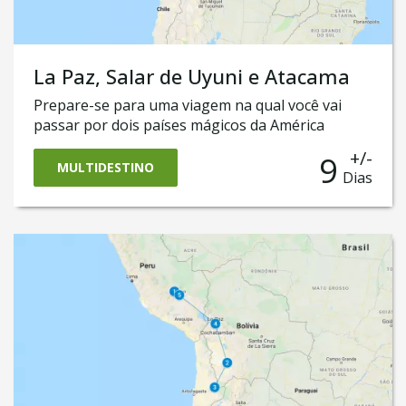
La Paz, Salar de Uyuni e Atacama
Prepare-se para uma viagem na qual você vai
passar por dois países mágicos da América
Latina. Neste roteiro, você vai conhecer a Bolívia
+/-
9
e sua capital La Paz, reconhecida por ser a capital
MULTIDESTINO
Dias
mais alta do mundo e não muito distante dali o
famoso Lago Titicaca e a mística Ilha do Sol.
Também vai atravessar em um jeep o espetacular
Salar de Uyuni, o deserto de sal da Bolívia e se
deparar com vulcões, lagoas e vegetação de
muitas cores! Finalmente, chegará à cidade
chilena de San Pedro do Atacama, que se destaca
pelo árido e intrigante deserto e o surpreendente
Valle de La Luna.