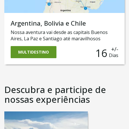
Argentina, Bolivia e Chile
Nossa aventura vai desde as capitais Buenos
Aires, La Paz e Santiago até maravilhosos
espetáculos da natureza, como San Pedro do
+/-
16
Atacama. Você vai fazer o incrível safári até a
MULTIDESTINO
Dias
cidade de Purmamarca e a região de Jujuy
e aventurarmos no Atacama, atravessar o incrível
e mundialmente conhecido Salar de Uyuni e logo
descobrirmos o que há de melhor em Santiago do
Chile.
Descubra e participe de
nossas experiências