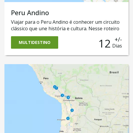
Peru Andino
Viajar para o Peru Andino é conhecer um circuito
clássico que une história e cultura. Nesse roteiro
de viagem ao Peru, você vai percorrer o centro e
+/-
12
o Sul desse maravilhoso país. Vai visitar
MULTIDESTINO
Dias
Lima, Cusco, Machu Picchu, Arequipa, Colca, Puno
e o Lago Titicaca. Essa é uma trip perfeita para os
viajantes que buscam uma viagem inesquecível,
montamos essa trajetória que está repleta de
descobertas, pois passa pelos principais destinos
do Peru.