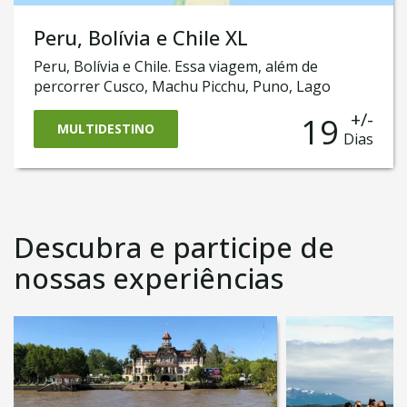
Peru, Bolívia e Chile XL
Peru, Bolívia e Chile. Essa viagem, além de
percorrer Cusco, Machu Picchu, Puno, Lago
Titicaca, La Paz, Salar de Uyuni e Deserto de
+/-
19
Atacama, também passa pelas capitais Lima e
MULTIDESTINO
Dias
Santiago do Chile e chega até a belíssima
Valparaíso
Descubra e participe de
nossas experiências