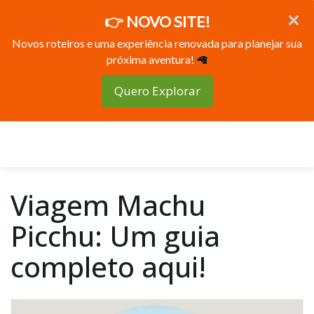
👉 NOVO SITE!
Novos roteiros e uma experiência renovada para planejar sua
próxima aventura!
🦙
Quero Explorar
Viagem Machu
Picchu: Um guia
completo aqui!