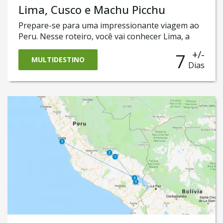
Lima, Cusco e Machu Picchu
Prepare-se para uma impressionante viagem ao
Peru. Nesse roteiro, você vai conhecer Lima, a
belíssima capital com sua deliciosa e premiada
+/-
7
gastronomia, Cusco, uma cidade colonial que foi a
MULTIDESTINO
Dias
sede do império Inca, as belíssimas as paisagens
do Vale Sagrado e o ponto mais esperado da
viagem: as majestosas ruínas da cidade perdida
de Machu Picchu.