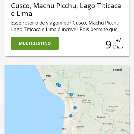
Cusco, Machu Picchu, Lago Titicaca
e Lima
Esse roteiro de viagem por Cusco, Machu Picchu,
Lago Titicaca e Lima é incrível! Pois permite que
você conheça o melhor da cidade de Cusco, seu
+/-
9
Vale Sagrado e as majestosas ruínas da cidade
MULTIDESTINO
Dias
perdida de Machu Picchu. Esse tour de nove dias
também passa por Puno, uma cidade que fica às
margens do famoso e maravilhoso Lago Titicaca.
E para fechar com chave de ouro, chegamos a
Lima, a capital peruana que, entre outras
atrações, tem hoje uma das mais prestigiadas
gastronomias do mundo!