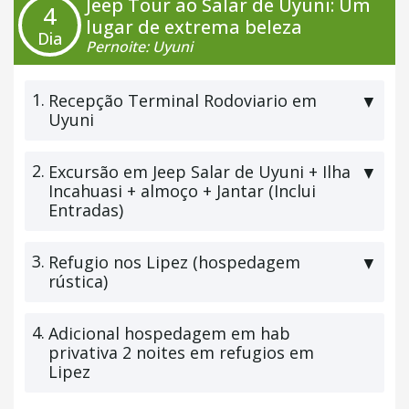
Jeep Tour ao Salar de Uyuni: Um
4
lugar de extrema beleza
Dia
Pernoite: Uyuni
1.
Recepção Terminal Rodoviario em
▼
Uyuni
2.
Excursão em Jeep Salar de Uyuni + Ilha
▼
Incahuasi + almoço + Jantar (Inclui
Entradas)
3.
Refugio nos Lipez (hospedagem
▼
rústica)
4.
Adicional hospedagem em hab
privativa 2 noites em refugios em
Lipez