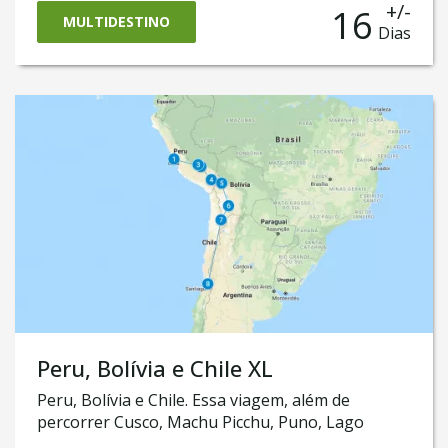
+/-
16
Atacama. Você vai fazer o incrível safári até a
MULTIDESTINO
Dias
cidade de Purmamarca e a região de Jujuy
e aventurarmos no Atacama, atravessar o incrível
e mundialmente conhecido Salar de Uyuni e logo
descobrirmos o que há de melhor em Santiago do
Chile.
Peru, Bolívia e Chile XL
Peru, Bolívia e Chile. Essa viagem, além de
percorrer Cusco, Machu Picchu, Puno, Lago
Titicaca, La Paz, Salar de Uyuni e Deserto de