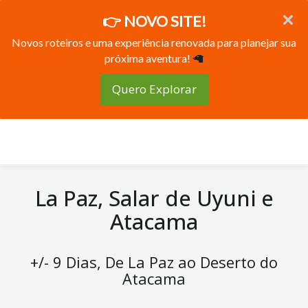
👉 NOVO SITE!
Novos roteiros e uma experiência renovada para planejar sua
próxima aventura!
🦙
Quero Explorar
La Paz, Salar de Uyuni e
Atacama
+/- 9 Dias, De La Paz ao Deserto do
Atacama