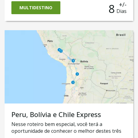
+/-
8
Pedro do Atacama, onde será possível conhecer o
MULTIDESTINO
Dias
magnífico Deserto do Atacama como as famosas
Lagunas Altiplanas. Também nele, você vai cruzar
a fronteira até a Bolívia para vivenciar a aventura
do famoso e surpreendente Salar de Uyuni
Peru, Bolívia e Chile Express
Nesse roteiro bem especial, você terá a
oportunidade de conhecer o melhor destes três
países em uma única viagem de 9 dias!