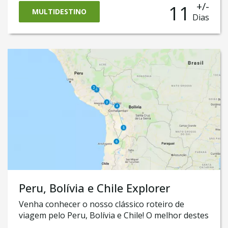
+/-
11
conhecer as majestosas paisagens desérticas. E,
MULTIDESTINO
Dias
para fechar com chave de ouro, também vai
cruzar a fronteira até a Bolívia para ter uma
experiência única no surpreendente deserto de
sal da Bolívia, o Salar de Uyuni! Code of conduct
for Responsible Tourism
Peru, Bolívia e Chile Explorer
Venha conhecer o nosso clássico roteiro de
viagem pelo Peru, Bolívia e Chile! O melhor destes
três países em uma única viagem.No Peru, o