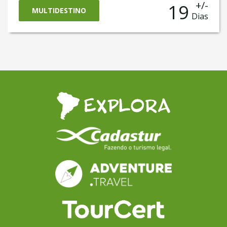
+/-
19
Atacama, também passa pelas capitais Lima e
MULTIDESTINO
Dias
Santiago do Chile e chega até a belíssima
Valparaíso