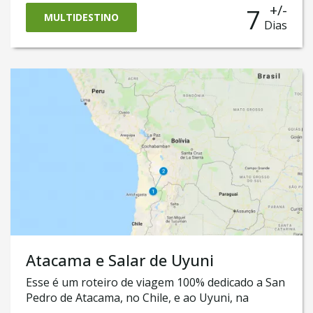
pela sua capital, Santiago, e vinhedos mais
+/-
7
espetaculares da região. Em seguida, vai cruzar a
MULTIDESTINO
Dias
Cordilheira dos Andes até chegar em San Pedro
de Atacama, um dos principais destinos do país,
onde visitaremos os mais importantes atrativos
da região.
Atacama e Salar de Uyuni
Esse é um roteiro de viagem 100% dedicado a San
Pedro de Atacama, no Chile, e ao Uyuni, na
Bolívia. Ele o levará a conhecer a cidade de San