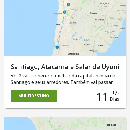
muitas cores! Finalmente, chegará à cidade
chilena de San Pedro do Atacama, que se destaca
pelo árido e intrigante deserto e o surpreendente
Valle de La Luna.
Santiago, Atacama e Salar de Uyuni
Você vai conhecer o melhor da capital chilena de
Santiago e seus arredores. Também vai passar
uns dias em San Pedro do Atacama, onde vai
+/-
11
conhecer as majestosas paisagens desérticas. E,
MULTIDESTINO
Dias
para fechar com chave de ouro, também vai
cruzar a fronteira até a Bolívia para ter uma
experiência única no surpreendente deserto de
sal da Bolívia, o Salar de Uyuni! Code of conduct
for Responsible Tourism