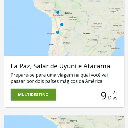
La Paz, Salar de Uyuni e Atacama
Prepare-se para uma viagem na qual você vai
passar por dois países mágicos da América
Latina. Neste roteiro, você vai conhecer a Bolívia
+/-
9
e sua capital La Paz, reconhecida por ser a capital
MULTIDESTINO
Dias
mais alta do mundo e não muito distante dali o
famoso Lago Titicaca e a mística Ilha do Sol.
Também vai atravessar em um jeep o espetacular
Salar de Uyuni, o deserto de sal da Bolívia e se
deparar com vulcões, lagoas e vegetação de