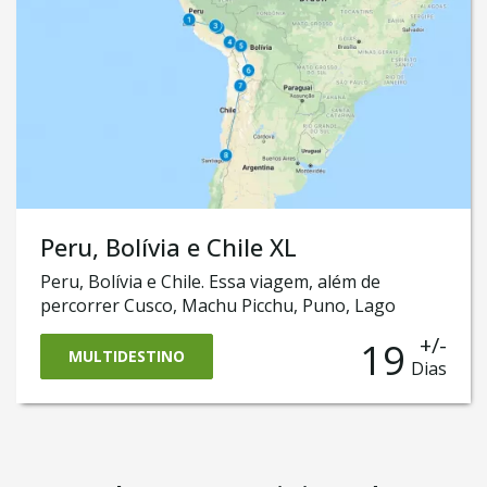
Peru, Bolívia e Chile XL
Peru, Bolívia e Chile. Essa viagem, além de
percorrer Cusco, Machu Picchu, Puno, Lago
Titicaca, La Paz, Salar de Uyuni e Deserto de
+/-
19
Atacama, também passa pelas capitais Lima e
MULTIDESTINO
Dias
Santiago do Chile e chega até a belíssima
Valparaíso