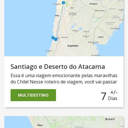
Santiago e Deserto do Atacama
Essa é uma viagem emocionante pelas maravilhas
do Chile! Nesse roteiro de viagem, você vai passar
pela sua capital, Santiago, e vinhedos mais
+/-
7
espetaculares da região. Em seguida, vai cruzar a
MULTIDESTINO
Dias
Cordilheira dos Andes até chegar em San Pedro
de Atacama, um dos principais destinos do país,
onde visitaremos os mais importantes atrativos
da região.