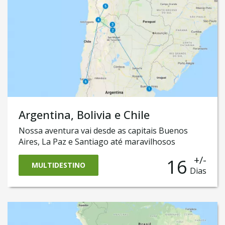
deserto feito de sal! E por fim, finalizaremos
nosso roteiro no Chile, onde você conhecerá o
mundialmente conhecido Deserto do Atacama.
Argentina, Bolivia e Chile
Nossa aventura vai desde as capitais Buenos
Aires, La Paz e Santiago até maravilhosos
espetáculos da natureza, como San Pedro do
+/-
16
Atacama. Você vai fazer o incrível safári até a
MULTIDESTINO
Dias
cidade de Purmamarca e a região de Jujuy
e aventurarmos no Atacama, atravessar o incrível
e mundialmente conhecido Salar de Uyuni e logo
descobrirmos o que há de melhor em Santiago do
Chile.