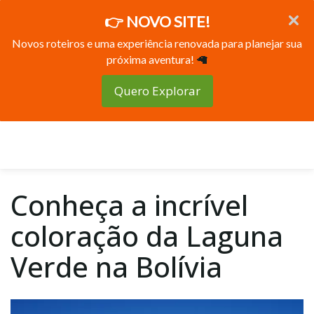
👉 NOVO SITE!
Novos roteiros e uma experiência renovada para planejar sua
próxima aventura!
🦙
Quero Explorar
Conheça a incrível
coloração da Laguna
Verde na Bolívia