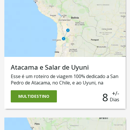
Atacama e Salar de Uyuni
Esse é um roteiro de viagem 100% dedicado a San
Pedro de Atacama, no Chile, e ao Uyuni, na
Bolívia. Ele o levará a conhecer a cidade de San
+/-
8
Pedro do Atacama, onde será possível conhecer o
MULTIDESTINO
Dias
magnífico Deserto do Atacama como as famosas
Lagunas Altiplanas. Também nele, você vai cruzar
a fronteira até a Bolívia para vivenciar a aventura
do famoso e surpreendente Salar de Uyuni